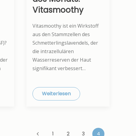
Vitasmoothy
Vitasmoothy ist ein Wirkstoff
aus den Stammzellen des
F)?
Schmetterlingslavendels, der
die intrazellulären
 der
Wasserreserven der Haut
a
signifikant verbessert…
Weiterlesen
1
2
3
4