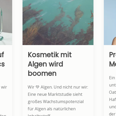
uf
Kosmetik mit
P
cs
Algen wird
M
boomen
Ein
unt
 wir
Wir 💚 Algen. Und nicht nur wir:
Oat
Eine neue Marktstudie sieht
Haf
großes Wachstumspotenzial
und
für Algen als natürlichen
der
den
Inhaltsstoff,