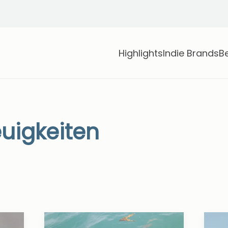
Highlights
Indie Brands
B
euigkeiten